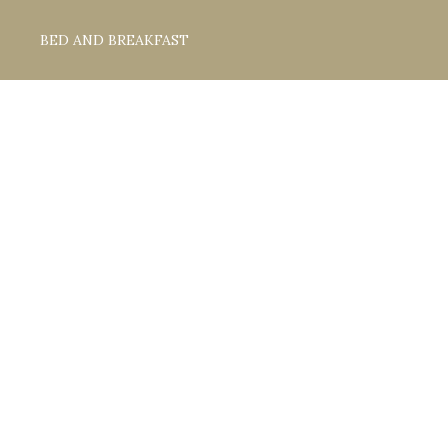
ZUM
INHALT
BED AND BREAKFAST
SPRINGEN